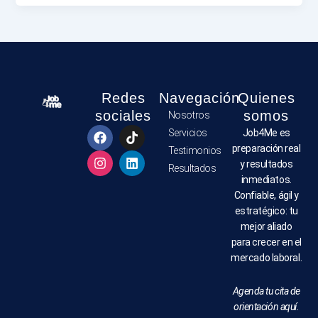
Redes
Navegación
Quienes
sociales
somos
Nosotros
F
I
T
L
Servicios
Job4Me es
a
n
i
i
preparación real
Testimonios
c
s
k
n
y resultados
e
t
t
k
Resultados
b
a
o
e
inmediatos.
o
g
k
d
Confiable, ágil y
o
r
i
estratégico: tu
k
a
n
mejor aliado
m
para crecer en el
mercado laboral.
Agenda tu cita de
orientación aquí.